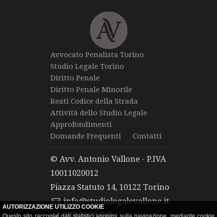
Avvocato Penalista Torino
Studio Legale Torino
Diritto Penale
Diritto Penale Minorile
Reati Codice della Strada
Attività dello Studio Legale
Approfondimenti
Domande Frequenti
Contatti
© Avv. Antonio Vallone - P.IVA
10011020012
Piazza Statuto 14, 10122 Torino
info@studiolegalevallone.it
AUTORIZZAZIONE UTILIZZO COOKIE
338.28.28.043
Questo sito raccoglie dati statistici anonimi sulla navigazione, mediante cookie