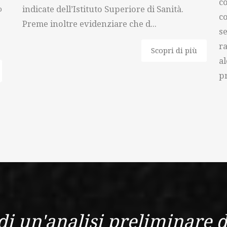
co
o
indicate dell’Istituto Superiore di Sanità.
co
Preme inoltre evidenziare che d...
se
ra
Scopri di più
al
pr
di un'analisi preliminare d