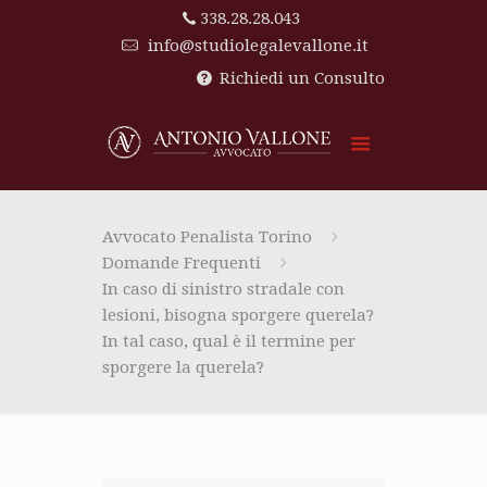
338.28.28.043
info@studiolegalevallone.it
Richiedi un Consulto
Avvocato Penalista Torino
Domande Frequenti
In caso di sinistro stradale con
lesioni, bisogna sporgere querela?
In tal caso, qual è il termine per
sporgere la querela?