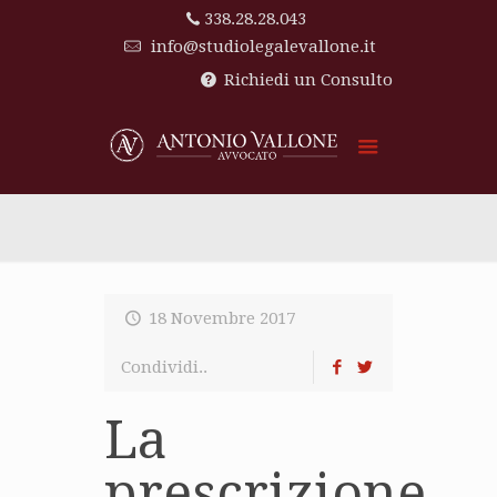
338.28.28.043
info@studiolegalevallone.it
Richiedi un Consulto
18 Novembre 2017
Condividi..
La
prescrizione