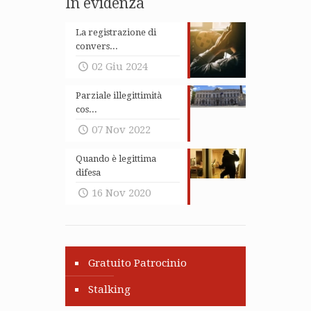
In evidenza
La registrazione di
convers...
02 Giu 2024
Parziale illegittimità
cos...
07 Nov 2022
Quando è legittima
difesa
16 Nov 2020
Gratuito Patrocinio
Stalking