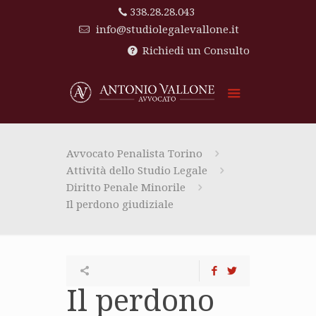
338.28.28.043
info@studiolegalevallone.it
Richiedi un Consulto
Avvocato Penalista Torino
Attività dello Studio Legale
Diritto Penale Minorile
Il perdono giudiziale
Il perdono